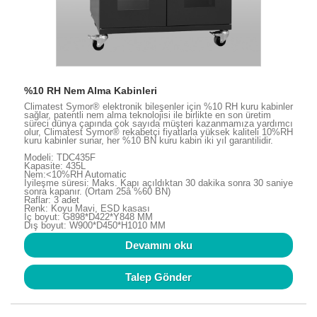
%10 RH Nem Alma Kabinleri
Climatest Symor® elektronik bileşenler için %10 RH kuru kabinler
sağlar, patentli nem alma teknolojisi ile birlikte en son üretim
süreci dünya çapında çok sayıda müşteri kazanmamıza yardımcı
olur, Climatest Symor® rekabetçi fiyatlarla yüksek kaliteli 10%RH
kuru kabinler sunar, her %10 BN kuru kabin iki yıl garantilidir.
Modeli: TDC435F
Kapasite: 435L
Nem:<10%RH Automatic
İyileşme süresi: Maks. Kapı açıldıktan 30 dakika sonra 30 saniye
sonra kapanır. (Ortam 25â %60 BN)
Raflar: 3 adet
Renk: Koyu Mavi, ESD kasası
İç boyut: G898*D422*Y848 MM
Dış boyut: W900*D450*H1010 MM
Devamını oku
Talep Gönder