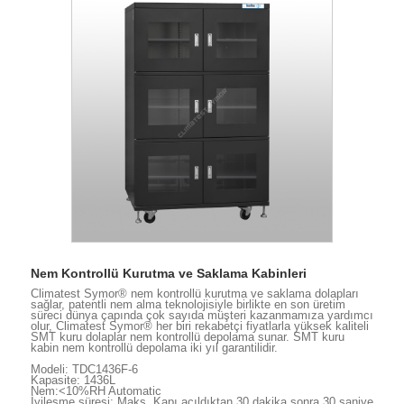
Nem Kontrollü Kurutma ve Saklama Kabinleri
Climatest Symor® nem kontrollü kurutma ve saklama dolapları
sağlar, patentli nem alma teknolojisiyle birlikte en son üretim
süreci dünya çapında çok sayıda müşteri kazanmamıza yardımcı
olur, Climatest Symor® her biri rekabetçi fiyatlarla yüksek kaliteli
SMT kuru dolaplar nem kontrollü depolama sunar. SMT kuru
kabin nem kontrollü depolama iki yıl garantilidir.
Modeli: TDC1436F-6
Kapasite: 1436L
Nem:<10%RH Automatic
İyileşme süresi: Maks. Kapı açıldıktan 30 dakika sonra 30 saniye