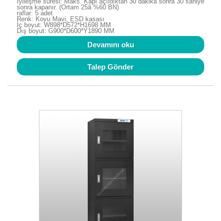
İyileşme süresi: Maks. Kapı açıldıktan 30 dakika sonra 30 saniye
sonra kapanır. (Ortam 25â %60 BN)
raflar: 5 adet
Renk: Koyu Mavi, ESD kasası
İç boyut: W898*D572*H1698 MM
Dış boyut: G900*D600*Y1890 MM
Devamını oku
Talep Gönder