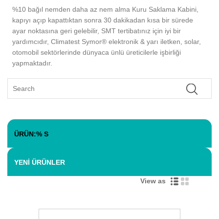
%10 bağıl nemden daha az nem alma Kuru Saklama Kabini,
kapıyı açıp kapattıktan sonra 30 dakikadan kısa bir sürede
ayar noktasına geri gelebilir, SMT tertibatınız için iyi bir
yardımcıdır, Climatest Symor® elektronik & yarı iletken, solar,
otomobil sektörlerinde dünyaca ünlü üreticilerle işbirliği
yapmaktadır.
ÜRÜN:% S
YENI ÜRÜNLER
View as