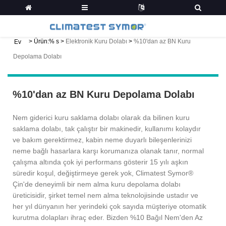
>
Ürün:% s
>
Elektronik Kuru Dolabı
>
%10'dan az BN Kuru
Ev
Depolama Dolabı
%10'dan az BN Kuru Depolama Dolabı
Nem giderici kuru saklama dolabı olarak da bilinen kuru
saklama dolabı, tak çalıştır bir makinedir, kullanımı kolaydır
ve bakım gerektirmez, kabin neme duyarlı bileşenlerinizi
neme bağlı hasarlara karşı korumanıza olanak tanır, normal
çalışma altında çok iyi performans gösterir 15 yılı aşkın
süredir koşul, değiştirmeye gerek yok, Climatest Symor®
Çin'de deneyimli bir nem alma kuru depolama dolabı
üreticisidir, şirket temel nem alma teknolojisinde ustadır ve
her yıl dünyanın her yerindeki çok sayıda müşteriye otomatik
kurutma dolapları ihraç eder. Bizden %10 Bağıl Nem'den Az