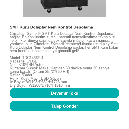
SMT Kuru Dolaplar Nem Kontrol Depolama
Climatest Symor® SMT Kuru Dolaplar Nem Kontrol Depolama
sağlar, En son üretim süreci, patentli nemselleştirme teknolojisi
ile birlikte, dünya çapında çok sayıda müşteri kazanmamıza
yardımcı olur, Climatest Symor® rekabetçi fiyatla üst düzey Smt
Kuru Dolaplar Nem Kontrol Depolama sağlar, her SMT kuru kabin
nem kontrol depolama iki yıl garantili gelir.
Model: TDC1436F-4
Kapasite: 1436L
Nem:<10%RH Automatic
Kurtarma Süresi: Maks. Kapıdan 30 dakika sonra 30 saniye
sonra kapalı. (Ortam 25 ℃%60 RH)
Raflar: 5 adet
Renk: Koyu Mavi, ESD Güvenli
İç Boyut: W1198*D682*H1723 mm
Dış Boyut: W1200*D710*H1910 mm
Devamını oku
Talep Gönder