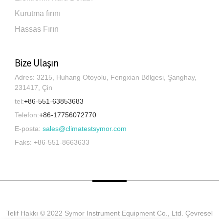
Kurutma fırını
Hassas Fırın
Bize Ulaşın
Adres: 3215, Huhang Otoyolu, Fengxian Bölgesi, Şanghay,
231417, Çin
tel:
+86-551-63853683
Telefon:
+86-17756072770
E-posta:
sales@climatestsymor.com
Faks: +86-551-8663633
Telif Hakkı © 2022 Symor Instrument Equipment Co., Ltd. Çevresel