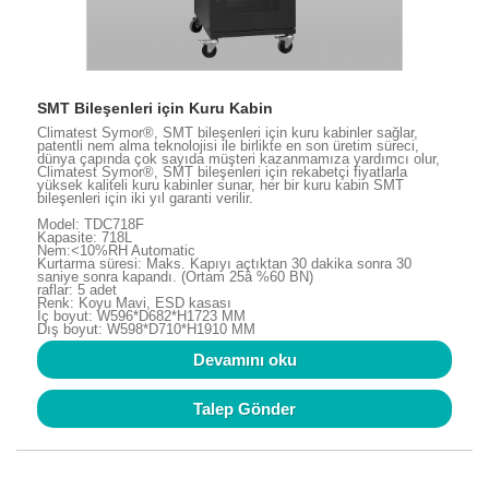
SMT Bileşenleri için Kuru Kabin
Climatest Symor®, SMT bileşenleri için kuru kabinler sağlar,
patentli nem alma teknolojisi ile birlikte en son üretim süreci,
dünya çapında çok sayıda müşteri kazanmamıza yardımcı olur,
Climatest Symor®, SMT bileşenleri için rekabetçi fiyatlarla
yüksek kaliteli kuru kabinler sunar, her bir kuru kabin SMT
bileşenleri için iki yıl garanti verilir.
Model: TDC718F
Kapasite: 718L
Nem:<10%RH Automatic
Kurtarma süresi: Maks. Kapıyı açtıktan 30 dakika sonra 30
saniye sonra kapandı. (Ortam 25â %60 BN)
raflar: 5 adet
Renk: Koyu Mavi, ESD kasası
İç boyut: W596*D682*H1723 MM
Dış boyut: W598*D710*H1910 MM
Devamını oku
Talep Gönder