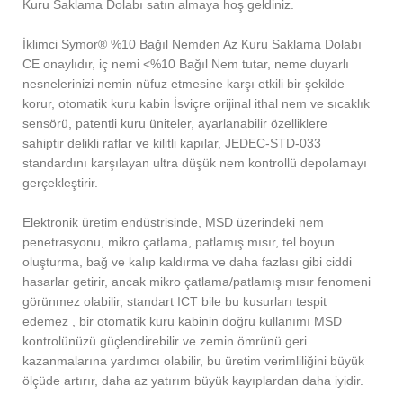
Kuru Saklama Dolabı satın almaya hoş geldiniz.
İklimci Symor® %10 Bağıl Nemden Az Kuru Saklama Dolabı
CE onaylıdır, iç nemi <%10 Bağıl Nem tutar, neme duyarlı
nesnelerinizi nemin nüfuz etmesine karşı etkili bir şekilde
korur, otomatik kuru kabin İsviçre orijinal ithal nem ve sıcaklık
sensörü, patentli kuru üniteler, ayarlanabilir özelliklere
sahiptir delikli raflar ve kilitli kapılar, JEDEC-STD-033
standardını karşılayan ultra düşük nem kontrollü depolamayı
gerçekleştirir.
Elektronik üretim endüstrisinde, MSD üzerindeki nem
penetrasyonu, mikro çatlama, patlamış mısır, tel boyun
oluşturma, bağ ve kalıp kaldırma ve daha fazlası gibi ciddi
hasarlar getirir, ancak mikro çatlama/patlamış mısır fenomeni
görünmez olabilir, standart ICT bile bu kusurları tespit
edemez , bir otomatik kuru kabinin doğru kullanımı MSD
kontrolünüzü güçlendirebilir ve zemin ömrünü geri
kazanmalarına yardımcı olabilir, bu üretim verimliliğini büyük
ölçüde artırır, daha az yatırım büyük kayıplardan daha iyidir.