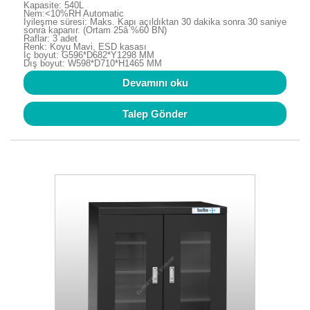
Kapasite: 540L
Nem:<10%RH Automatic
İyileşme süresi: Maks. Kapı açıldıktan 30 dakika sonra 30 saniye
sonra kapanır. (Ortam 25â %60 BN)
Raflar: 3 adet
Renk: Koyu Mavi, ESD kasası
İç boyut: G596*D682*Y1298 MM
Dış boyut: W598*D710*H1465 MM
Devamını oku
Talep Gönder