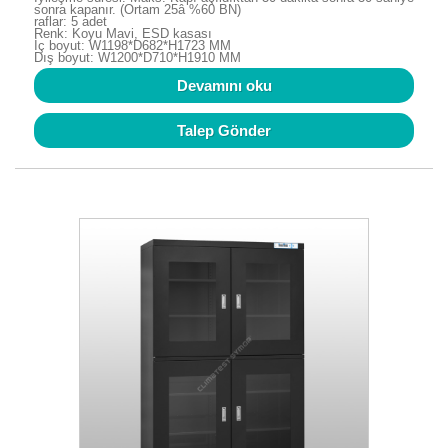
sonra kapanır. (Ortam 25â %60 BN)
raflar: 5 adet
Renk: Koyu Mavi, ESD kasası
İç boyut: W1198*D682*H1723 MM
Dış boyut: W1200*D710*H1910 MM
Devamını oku
Talep Gönder