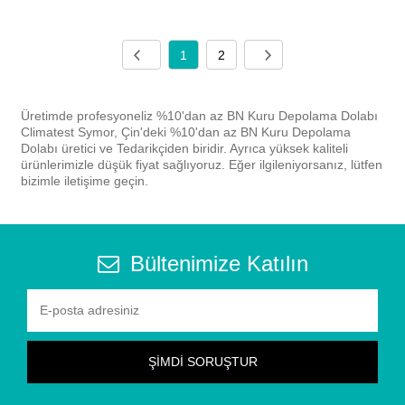
1
2
Üretimde profesyoneliz %10'dan az BN Kuru Depolama Dolabı
Climatest Symor, Çin'deki %10'dan az BN Kuru Depolama
Dolabı üretici ve Tedarikçiden biridir. Ayrıca yüksek kaliteli
ürünlerimizle düşük fiyat sağlıyoruz. Eğer ilgileniyorsanız, lütfen
bizimle iletişime geçin.
Bültenimize Katılın