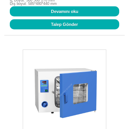
İç Boyut: 300*300*270 mm
Dış boyut: 585*480*440 mm
Devamını oku
Talep Gönder