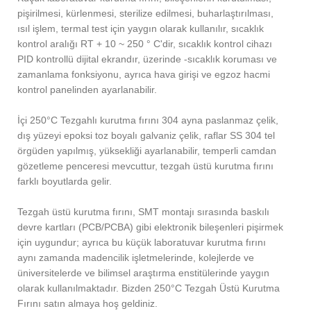
pişirilmesi, kürlenmesi, sterilize edilmesi, buharlaştırılması,
ısıl işlem, termal test için yaygın olarak kullanılır, sıcaklık
kontrol aralığı RT + 10 ~ 250 ° C'dir, sıcaklık kontrol cihazı
PID kontrollü dijital ekrandır, üzerinde -sıcaklık koruması ve
zamanlama fonksiyonu, ayrıca hava girişi ve egzoz hacmi
kontrol panelinden ayarlanabilir.
İçi 250°C Tezgahlı kurutma fırını 304 ayna paslanmaz çelik,
dış yüzeyi epoksi toz boyalı galvaniz çelik, raflar SS 304 tel
örgüden yapılmış, yüksekliği ayarlanabilir, temperli camdan
gözetleme penceresi mevcuttur, tezgah üstü kurutma fırını
farklı boyutlarda gelir.
Tezgah üstü kurutma fırını, SMT montajı sırasında baskılı
devre kartları (PCB/PCBA) gibi elektronik bileşenleri pişirmek
için uygundur; ayrıca bu küçük laboratuvar kurutma fırını
aynı zamanda madencilik işletmelerinde, kolejlerde ve
üniversitelerde ve bilimsel araştırma enstitülerinde yaygın
olarak kullanılmaktadır. Bizden 250°C Tezgah Üstü Kurutma
Fırını satın almaya hoş geldiniz.