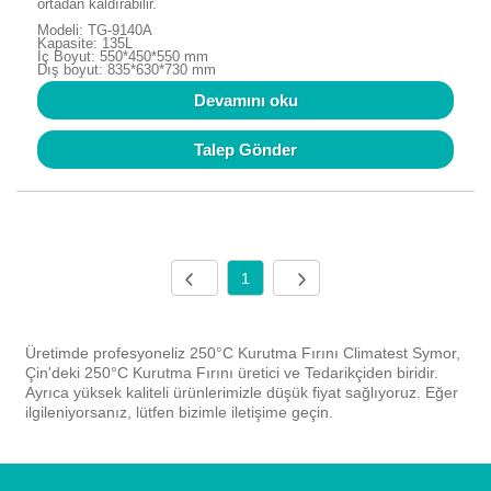
ortadan kaldırabilir.
Modeli: TG-9140A
Kapasite: 135L
İç Boyut: 550*450*550 mm
Dış boyut: 835*630*730 mm
Devamını oku
Talep Gönder
1
Üretimde profesyoneliz 250°C Kurutma Fırını Climatest Symor,
Çin'deki 250°C Kurutma Fırını üretici ve Tedarikçiden biridir.
Ayrıca yüksek kaliteli ürünlerimizle düşük fiyat sağlıyoruz. Eğer
ilgileniyorsanız, lütfen bizimle iletişime geçin.