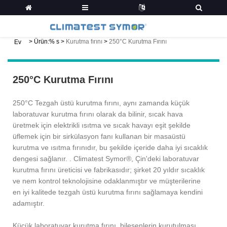
>
Ürün:% s
>
Kurutma fırını
>
250°C Kurutma Fırını
Ev
250°C Kurutma Fırını
250°C Tezgah üstü kurutma fırını, aynı zamanda küçük
laboratuvar kurutma fırını olarak da bilinir, sıcak hava
üretmek için elektrikli ısıtma ve sıcak havayı eşit şekilde
üflemek için bir sirkülasyon fanı kullanan bir masaüstü
kurutma ve ısıtma fırınıdır, bu şekilde içeride daha iyi sıcaklık
dengesi sağlanır. . Climatest Symor®, Çin'deki laboratuvar
kurutma fırını üreticisi ve fabrikasıdır; şirket 20 yıldır sıcaklık
ve nem kontrol teknolojisine odaklanmıştır ve müşterilerine
en iyi kalitede tezgah üstü kurutma fırını sağlamaya kendini
adamıştır.
Küçük laboratuvar kurutma fırını, bileşenlerin kurutulması,