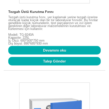
Tezgah Üstü Kurutma Fırını
Tezgah üstü kurutma fırını, yer kaplamak yerine tezgah üzerine
oturacak kadar küçük olan bir tür laboratuvar fırınıdır. Bu fırınlar
genellikle küçük numunelerin, test parçalarının ve ısıl işlem
gerektiren diğer laboratuvar malzemelerinin kurutulması ve
kürlenmesi için kullanılır.
Modeli: TG-9240A
Kapasite: 225L
İç Ölçü: 600*500*750 mm
Dış boyut: 890*685*930 mm
Devamını oku
Talep Gönder