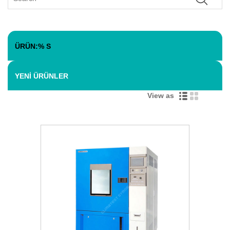
ÜRÜN:% S
YENI ÜRÜNLER
View as