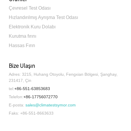
Çevresel Test Odası
Hızlandırılmış Ayrışma Test Odası
Elektronik Kuru Dolabı
Kurutma fırını
Hassas Fırın
Bize Ulaşın
Adres: 3215, Huhang Otoyolu, Fengxian Bölgesi, Şanghay,
231417, Çin
tel:
+86-551-63853683
Telefon:
+86-17756072770
E-posta:
sales@climatestsymor.com
Faks: +86-551-8663633