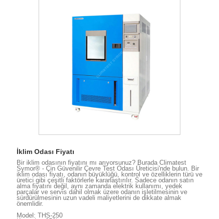
İklim Odası Fiyatı
Bir iklim odasının fiyatını mı arıyorsunuz? Burada Climatest
Symor® - Çin Güvenilir Çevre Test Odası Üreticisi'nde bulun. Bir
iklim odası fiyatı, odanın büyüklüğü, kontrol ve özelliklerin türü ve
üretici gibi çeşitli faktörlerle kararlaştırılır. Sadece odanın satın
alma fiyatını değil, aynı zamanda elektrik kullanımı, yedek
parçalar ve servis dahil olmak üzere odanın işletilmesinin ve
sürdürülmesinin uzun vadeli maliyetlerini de dikkate almak
önemlidir.
Model: THS-250