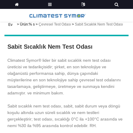
>
Ürün:% s
>
Çevresel Test Odası
>
Sabit Sıcaklık Nem Test Odası
Ev
Sabit Sıcaklık Nem Test Odası
Climatest Symor® lider bir sabit sıcaklık nem test odası
üreticisi ve tedarikçisidir; şirket, en son teknolojiye ve
olağanüstü performansa sahip, dünya çapındaki
müşterilerine en son teknolojiye sahip çevresel test odalarını
tasarlamaya, geliştirmeye, üretmeye ve sunmaya kendini
adamıştır. ve minimum bakım.
Sabit sıcaklık nem test odası, sabit, sabit durum veya döngü
koşulu altında uzun süreli sıcaklık ve nem testleri
gerçekleştirir; test odası, sıcaklığı 0°C ila +100°C arasında ve
nemi %30 ila %95 arasında kontrol edebilir. RH.