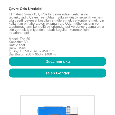
Çevre Oda Üreticisi
Climatest Symor®, Çin'de bir çevre odası üreticisi ve
tedarikçisidir, Çevre Test Odası, yüksek düşük sıcaklık ve nem
gibi çeşitli çevresel koşulları simüle etmek ve kontrol etmek için
kullanılan bir laboratuvar ekipmanıdır. Oda, mühendislerin ve
araştırmacıların kontrollü bir ortamda test ve deney yapmalarına
izin vermek için içerideki tutarlı koşulları korumak için
tasarlanmıştır.
Model: Ths-50
Kapasite: 50L
Raf: 2 adet
Renk: Mavi
İç Boyut: 350 × 320 × 450 mm
Dış Boyut: 950 × 950 × 1400 mm
Devamını oku
Talep Gönder