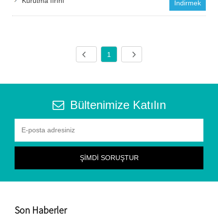
Kurutma fırını
İndirmek
1
Bültenimize Katılın
Son Haberler