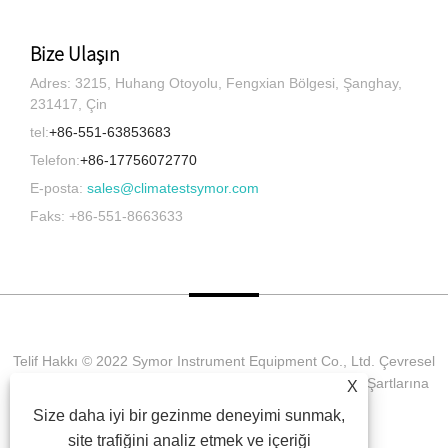
Bize Ulaşın
Adres: 3215, Huhang Otoyolu, Fengxian Bölgesi, Şanghay,
231417, Çin
tel:
+86-551-63853683
Telefon:
+86-17756072770
E-posta:
sales@climatestsymor.com
Faks: +86-551-8663633
Telif Hakkı © 2022 Symor Instrument Equipment Co., Ltd. Çevresel
Test Odası, Elektronik Kuru Kabin, Hızlandırılmış Hava Şartlarına
X
Dayanıklı Test Odası Tüm Hakları saklıdır.
Size daha iyi bir gezinme deneyimi sunmak,
site trafiğini analiz etmek ve içeriği