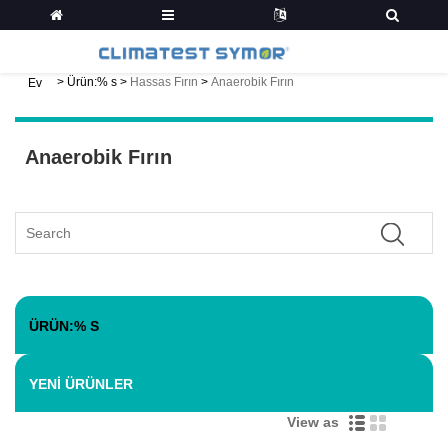
>
Ürün:% s
>
Hassas Fırın
>
Anaerobik Fırın
Ev
Anaerobik Fırın
ÜRÜN:% S
YENI ÜRÜNLER
View as