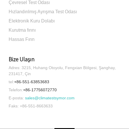
Çevresel Test Odası
Hızlandırılmış Ayrışma Test Odası
Elektronik Kuru Dolabı
Kurutma fırını
Hassas Fırın
Bize Ulaşın
Adres: 3215, Huhang Otoyolu, Fengxian Bölgesi, Şanghay,
231417, Çin
tel:
+86-551-63853683
Telefon:
+86-17756072770
E-posta:
sales@climatestsymor.com
Faks: +86-551-8663633