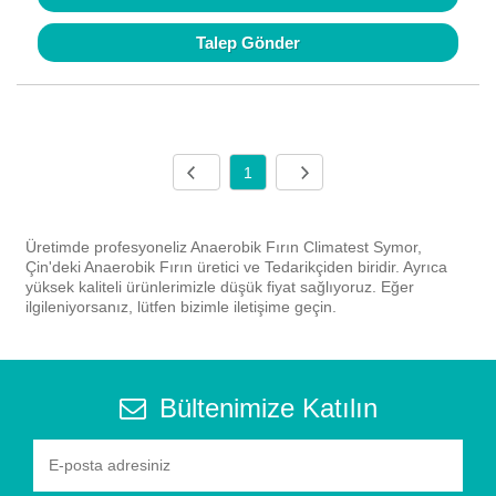
Talep Gönder
1
Üretimde profesyoneliz Anaerobik Fırın Climatest Symor,
Çin'deki Anaerobik Fırın üretici ve Tedarikçiden biridir. Ayrıca
yüksek kaliteli ürünlerimizle düşük fiyat sağlıyoruz. Eğer
ilgileniyorsanız, lütfen bizimle iletişime geçin.
Bültenimize Katılın