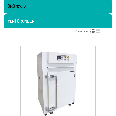
ÜRÜN:% S
YENI ÜRÜNLER
View as