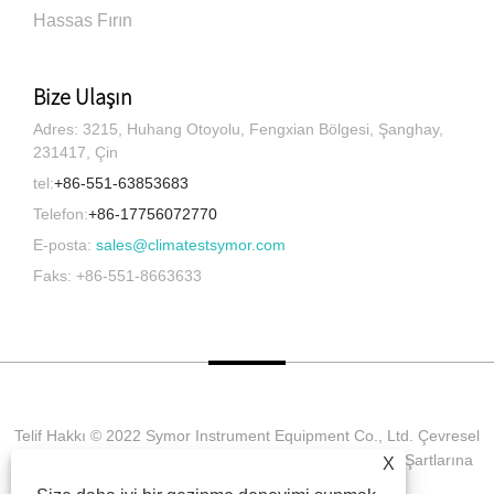
Hassas Fırın
Bize Ulaşın
Adres: 3215, Huhang Otoyolu, Fengxian Bölgesi, Şanghay,
231417, Çin
tel:
+86-551-63853683
Telefon:
+86-17756072770
E-posta:
sales@climatestsymor.com
Faks: +86-551-8663633
Telif Hakkı © 2022 Symor Instrument Equipment Co., Ltd. Çevresel
Test Odası, Elektronik Kuru Kabin, Hızlandırılmış Hava Şartlarına
X
Dayanıklı Test Odası Tüm Hakları saklıdır.