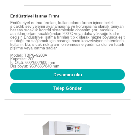
Endüstriyel Isıtma Fırını
Endüstriyel ısıtma fırınları, kullanıcıların fırının içinde belirli
sıcaklık seviyelerini ayarlamasına ve korumasına olanak tanıyan
hassas sıcaklık kontrol sistemleriyle donatılmıştır; sıcaklık
aralıkları ortam sıcaklığından 200°C veya daha yükseğe kadar
değişir. Endüstriyel ısıtma fırınları tipik olarak hazne boyunca eşit
ısı dağılımı sağlamak için basınçlı hava konveksiyon sistemlerini
kullanır. Bu, sıcak noktaların önlenmesine yardımcı olur ve tutarlı
pişirme veya ısıtma sağlar.
Modeli: TBPG-9200A
Kapasite: 200L
İç Ölçü: 600*600*600 mm
Dış boyut: 950*885*840 mm
Devamını oku
Talep Gönder