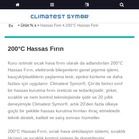
>
Ürün:% s
>
Hassas Fırın
>
200°C Hassas Fırın
Ev
200°C Hassas Fırın
Kuru ısıtmalı sıcak hava fırını olarak da adlandırılan 200°C
Hassas Fırın, elektronik bileşenlerin genel pişirme işlemi,
kauçuk/plastiklerin yaşlanma testi, epoksi kürleme ve daha
fazlası için uygulanır. Climatest Symor®, Çin'de birinci sınıf
bir hassas kurutma fırını üreticisi ve tedarikçisidir; şirket,
sıcaklık ve nem kontrol teknolojisinde iyidir ve 20 yıllık
deneyimiyle Climatest Symor®, artık 20'den fazla ülkeye
güçlü bir şekilde hassas kurutma fırınları ihraç etmektedir.
teknik destek, kaliteli ve satış sonrası hizmetler.
200°C Hassas Fırın, sıcak hava sirkülasyon sistemi, sıcaklık
ölçümü ve sıcaklık kontrol sistemi ile donatılmıştır,