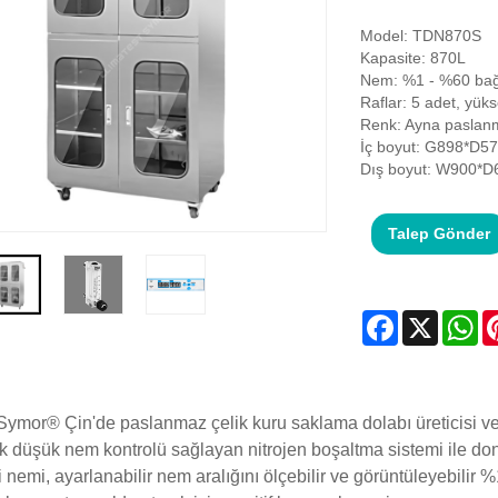
Model: TDN870S
Kapasite: 870L
Nem: %1 - %60 bağı
Raflar: 5 adet, yükse
Renk: Ayna paslanm
İç boyut: G898*D
Dış boyut: W900*
Talep Gönder
Facebook
X
Wh
 Symor® Çin'de paslanmaz çelik kuru saklama dolabı üreticisi ve
k düşük nem kontrolü sağlayan nitrojen boşaltma sistemi ile don
i nemi, ayarlanabilir nem aralığını ölçebilir ve görüntüleyebilir