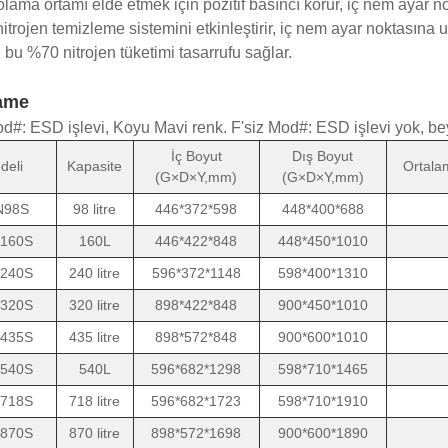
olama ortamı elde etmek için pozitif basıncı korur, iç nem ayar
nitrojen temizleme sistemini etkinleştirir, iç nem ayar noktasına 
, bu %70 nitrojen tüketimi tasarrufu sağlar.
ame
od#: ESD işlevi, Koyu Mavi renk. F'siz Mod#: ESD işlevi yok, b
İç Boyut
Dış Boyut
deli
Kapasite
Ortala
(G×D×Y,mm)
(G×D×Y,mm)
N98S
98 litre
446*372*598
448*400*688
160S
160L
446*422*848
448*450*1010
240S
240 litre
596*372*1148
598*400*1310
320S
320 litre
898*422*848
900*450*1010
435S
435 litre
898*572*848
900*600*1010
540S
540L
596*682*1298
598*710*1465
718S
718 litre
596*682*1723
598*710*1910
870S
870 litre
898*572*1698
900*600*1890