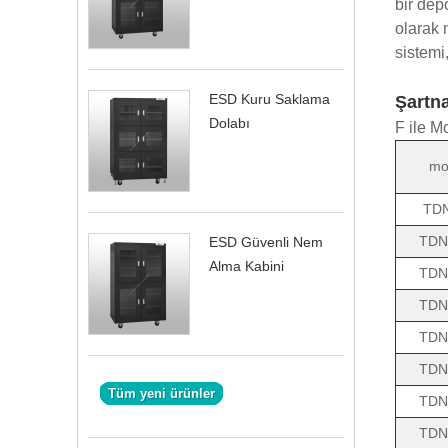
bir dep
olarak 
sistemi
ESD Kuru Saklama
Şartn
Dolabı
F ile M
mo
TD
TDN
ESD Güvenli Nem
Alma Kabini
TDN
TDN
TDN
TDN
Tüm yeni ürünler
TDN
TDN