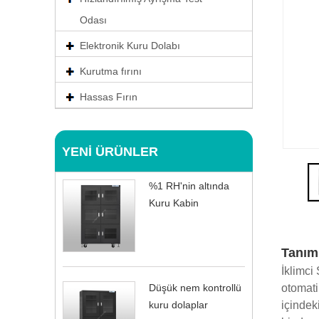
Odası
Elektronik Kuru Dolabı
Kurutma fırını
Hassas Fırın
YENI ÜRÜNLER
%1 RH'nin altında
Kuru Kabin
Tanım
İklimci
otomati
Düşük nem kontrollü
içindek
kuru dolaplar