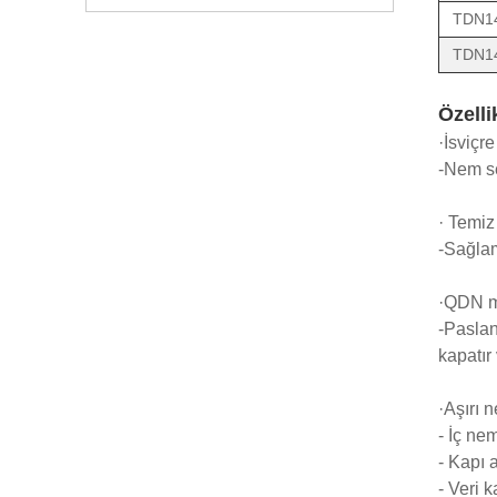
TDN1
TDN1
Özelli
·İsviçr
-Nem se
· Temiz
-Sağlam
·QDN mo
-Paslan
kapatır
·Aşırı n
- İç nem
- Kapı 
- Veri 