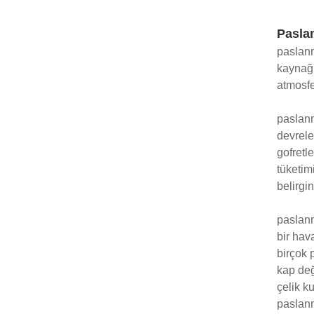
Paslan
paslanm
kaynağı 
atmosfe
paslanm
devrele
gofretl
tüketim
belirgin
paslanm
bir hava
birçok 
kap değ
çelik k
paslanm