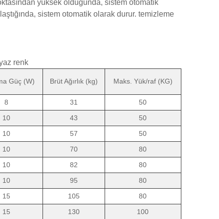
 noktasından yüksek olduğunda, sistem otomatik
ulaştığında, sistem otomatik olarak durur. temizleme
eyaz renk
ma Güç (W)
Brüt Ağırlık (kg)
Maks. Yük/raf (KG)
8
31
50
10
43
50
10
57
50
10
70
80
10
82
80
10
95
80
15
105
80
15
130
100