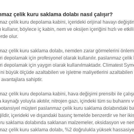
maz çelik kuru saklama dolabı nasıl çalışır?
az çelik kuru depolama kabini, içerideki orijinal havayı değiştirm
kullanır, böylece iç kabin, nem ve oksijen içeriğini hızlı ve etkil
rde olur.
az çelik kuru saklama dolabı, nemden zarar görmelerini önlemek 
ri depolamak için profesyonel olarak kullanılır. paslanmaz çelik 
eri depolamak için yaygın olarak kullanılmaktadır. Climatest Sy
ini büyük ölçüde azaltabilen ve işletme maliyetlerini azaltabile
 avantajlara sahiptir.
az çelik kuru depolama kabini, hava değişimi prensibi ile çalışır,
 kaynağı yoluyla akıtılır, nitrojen gazı, içindeki tüm su buharını ve
potansiyel müşteri paslanmaz çelik kuru saklama dolabındaki bas
ildir, içerideki ve dışarıdaki basınç temelde benzerdir ve her i
uru saklama dolabında saklanan malzemeler, oksidasyon ve nem ha
az çelik kuru saklama dolabı, %2 doğrulukla yüksek hassasiyet