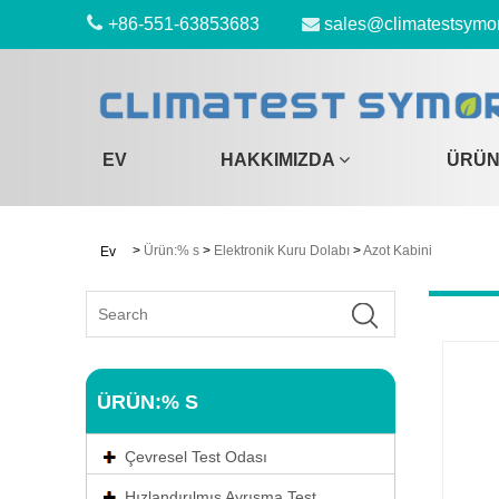
+86-551-63853683
sales@climatestsymo
EV
HAKKIMIZDA
ÜRÜN
>
Ürün:% s
>
Elektronik Kuru Dolabı
>
Azot Kabini
Ev
ÜRÜN:% S
Çevresel Test Odası
Hızlandırılmış Ayrışma Test