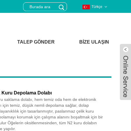
Türkçe
TALEP GÖNDER
BIZE ULAŞIN
k Kuru Depolama Dolabı
ru saklama dolabı, hem temiz oda hem de elektronik
 için temiz, düşük nemli depolama sağlar, dolap
anıklılık için tasarlanmıştır, paslanmaz çelik kuru
olamayı korumak için çalışma alanını boşaltmak için bir
Live
kurulur Öğelerin oksitlenmesinden, tüm N2 kuru dolabın
 yapılır.