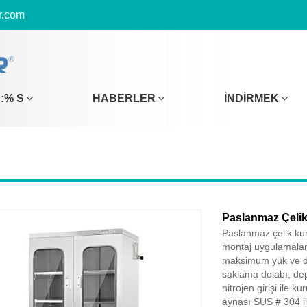
r.com
:% S
HABERLER
İNDIRMEK
Paslanmaz Çeli
Paslanmaz çelik ku
montaj uygulamaları
maksimum yük ve day
saklama dolabı, dep
nitrojen girişi ile 
aynası SUS # 304 ile