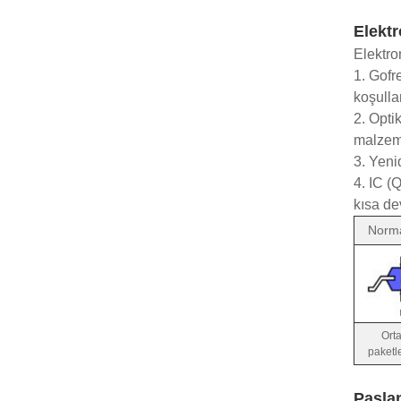
Elektr
Elektro
1. Gofr
koşulla
2. Opti
malzeme
3. Yeni
4. IC (
kısa de
Norm
Ort
paketl
Paslan