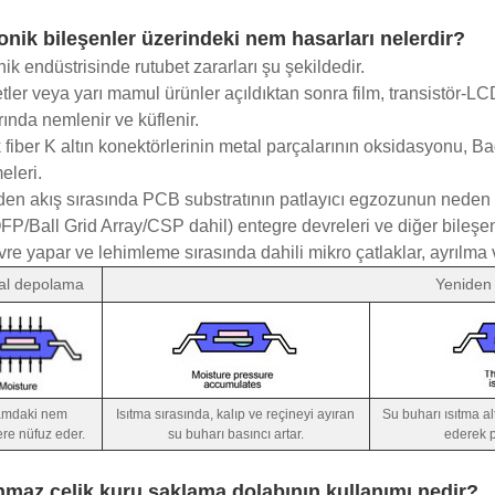
onik bileşenler üzerindeki nem hasarları nelerdir?
nik endüstrisinde rutubet zararları şu şekildedir.
etler veya yarı mamul ürünler açıldıktan sonra film, transistör
rında nemlenir ve küflenir.
k fiber K altın konektörlerinin metal parçalarının oksidasyonu, Ba
leri.
den akış sırasında PCB substratının patlayıcı egzozunun neden 
QFP/Ball Grid Array/CSP dahil) entegre devreleri ve diğer bileşen
vre yapar ve lehimleme sırasında dahili mikro çatlaklar, ayrılm
al depolama
Yeniden 
amdaki nem
Isıtma sırasında, kalıp ve reçineyi ayıran
Su buharı ısıtma 
ere nüfuz eder.
su buharı basıncı artar.
ederek pa
maz çelik kuru saklama dolabının kullanımı nedir?