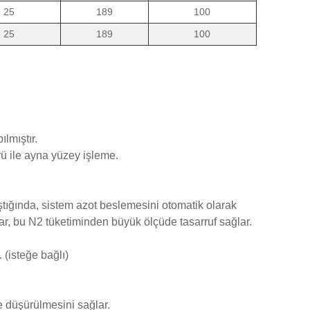
25
189
100
25
189
100
lmıştır.
ü ile ayna yüzey işleme.
tığında, sistem azot beslemesini otomatik olarak
, bu N2 tüketiminden büyük ölçüde tasarruf sağlar.
. (isteğe bağlı)
e düşürülmesini sağlar.