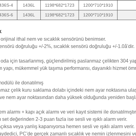
436S-4
1436L
1198*682*1723
1200*710*1910
436S-6
1436L
1198*682*1723
1200*710*1910
k
e orijinal ithal nem ve sıcaklık sensörünü benimser.
nsörü doğruluğu +/-2%, sıcaklık sensörü doğruluğu +/-1.0â'dir.
 oda için tasarlanmış, güçlendirilmiş paslanmaz çelikten 304 yapı
 yapı, mükemmel yük taşıma performansı, dayanıklı hizmet ömr
dülü ile donatılmış
maz çelik kuru saklama dolabı içindeki nem ayar noktasına ulaş
 ve nem ayar noktasından daha yüksek olduğunda yeniden başlar
em alarmı + kapı açık alarmı ve veri kayıt sistemi ile donatılmıştır
 set değerinden 2-3 puan fazla ise sesli ve ışıklı alarm verir.
açıksa veya yanlış kapanıyorsa hemen sesli ve ışıklı alarm verir.
kaydedici, PC'de gerçek zamanlı sıcaklık ve nemin izlenmesini v