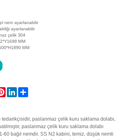
l nem ayarlanabilir
kliği ayarlanabilir
az çelik 304
572*Y1698 MM
D600*H1890 MM
atsApp
Pinterest
LinkedIn
Share
 tedarikçisidir, paslanmaz çelik kuru saklama dolabı,
atılmıştır, paslanmaz çelik kuru saklama dolabı
 %1-60 bağıl nemdir. SS N2 kabini, temiz, düşük nemli