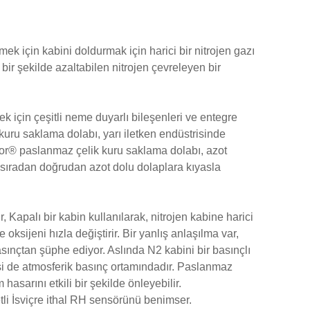
ek için kabini doldurmak için harici bir nitrojen gazı
i bir şekilde azaltabilen nitrojen çevreleyen bir
için çeşitli neme duyarlı bileşenleri ve entegre
kuru saklama dolabı, yarı iletken endüstrisinde
mor® paslanmaz çelik kuru saklama dolabı, azot
n sıradan doğrudan azot dolu dolaplara kıyasla
 Kapalı bir kabin kullanılarak, nitrojen kabine harici
 oksijeni hızla değiştirir. Bir yanlış anlaşılma var,
ınçtan şüphe ediyor. Aslında N2 kabini bir basınçlı
kisi de atmosferik basınç ortamındadır. Paslanmaz
sarını etkili bir şekilde önleyebilir.
li İsviçre ithal RH sensörünü benimser.